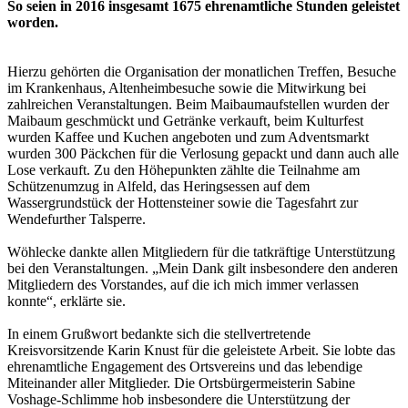
So seien in 2016 insgesamt 1675 ehrenamtliche Stunden geleistet
worden.
Hierzu gehörten die Organisation der monatlichen Treffen, Besuche
im Krankenhaus, Altenheimbesuche sowie die Mitwirkung bei
zahlreichen Veranstaltungen. Beim Maibaumaufstellen wurden der
Maibaum geschmückt und Getränke verkauft, beim Kulturfest
wurden Kaffee und Kuchen angeboten und zum Adventsmarkt
wurden 300 Päckchen für die Verlosung gepackt und dann auch alle
Lose verkauft. Zu den Höhepunkten zählte die Teilnahme am
Schützenumzug in Alfeld, das Heringsessen auf dem
Wassergrundstück der Hottensteiner sowie die Tagesfahrt zur
Wendefurther Talsperre.
Wöhlecke dankte allen Mitgliedern für die tatkräftige Unterstützung
bei den Veranstaltungen. „Mein Dank gilt insbesondere den anderen
Mitgliedern des Vorstandes, auf die ich mich immer verlassen
konnte“, erklärte sie.
In einem Grußwort bedankte sich die stellvertretende
Kreisvorsitzende Karin Knust für die geleistete Arbeit. Sie lobte das
ehrenamtliche Engagement des Ortsvereins und das lebendige
Miteinander aller Mitglieder. Die Ortsbürgermeisterin Sabine
Voshage-Schlimme hob insbesondere die Unterstützung der